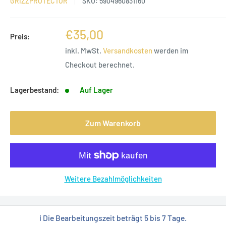
GRIZZPROTECTOR
SKU:
5904960831160
Sonderpreis
€35,00
Preis:
inkl. MwSt.
Versandkosten
werden im
Checkout berechnet.
Lagerbestand:
Auf Lager
Zum Warenkorb
Weitere Bezahlmöglichkeiten
ℹ️ Die Bearbeitungszeit beträgt 5 bis 7 Tage.