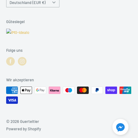
Land/Region
Deutschland (EUR €)
Kleine Friedensstraße 24,
15328 Küstriner Vorland
Gütesiegel
Folge uns
Wir akzeptieren
© 2026 Guerteltier
Powered by Shopify