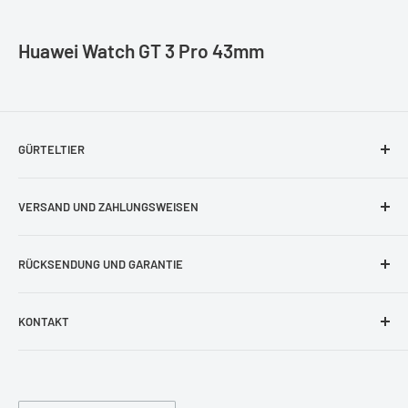
Huawei Watch GT 3 Pro 43mm
GÜRTELTIER
Impressum
VERSAND UND ZAHLUNGSWEISEN
AGB
Bestellung und Lieferung
Datenschutzerklärung
RÜCKSENDUNG UND GARANTIE
Zahlungsweisen und Bankverbindung
Blog
Rückgaberecht
KONTAKT
Kontakt Formular
Beschädigtes Produkt
shop@guerteltier.eu
Cookie-Einstellungen
Garantie
+49 1774689478