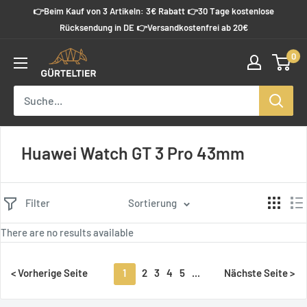
Direkt
👉Beim Kauf von 3 Artikeln: 3€ Rabatt 👉30 Tage kostenlose
zum
Rücksendung in DE 👉Versandkostenfrei ab 20€
Inhalt
0
Guerteltier
Huawei Watch GT 3 Pro 43mm
Filter
Sortierung
There are no results available
1
2
3
4
5
...